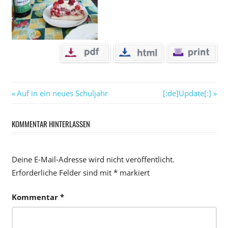
Beitragsnavigation
Vorheriger
Nächster
Auf in ein neues Schuljahr
[:de]Update[:]
Beitrag:
Beitrag:
KOMMENTAR HINTERLASSEN
Deine E-Mail-Adresse wird nicht veröffentlicht.
Erforderliche Felder sind mit
*
markiert
Kommentar
*