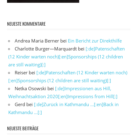
NEUESTE KOMMENTARE
Andrea Maria Berner
bei
Ein Bericht zur Direkthilfe
Charlotte Burger—Marquardt
bei
[:de]Patenschaften
(12 Kinder warten noch)[:en]Sponsorships (12 children
are still waiting)[:]
Reiser
bei
[:de]Patenschaften (12 Kinder warten noch)
[:en]Sponsorships (12 children are still waiting)[:]
Netka Osowski
bei
[:de]Impressionen aus Hill,
Weihnachtsaktion 2020[:en]Impressions from Hill[:]
Gerd
bei
[:de]Zurück in Kathmandu …[:en]Back in
Kathmandu …[:]
NEUESTE BEITRÄGE